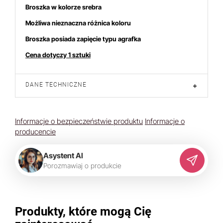
Broszka w kolorze srebra
Możliwa nieznaczna różnica koloru
Broszka posiada zapięcie typu agrafka
Cena dotyczy 1 sztuki
DANE TECHNICZNE
+
Informacje o bezpieczeństwie produktu
Informacje o
producencie
Asystent AI
P
o
r
o
z
m
a
w
i
a
j
o
p
r
o
d
u
k
c
i
e
Produkty, które mogą Cię