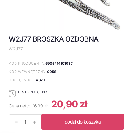
W2J77 BROSZKA OZDOBNA
W2J77
5905414101037
KOD PRODUCENTA:
C958
KOD WEWNĘTRZNY:
4 SZT.
DOSTĘPNOŚĆ:
HISTORIA CENY
20,90 zł
Cena netto:
16,99 zł
-
+
dodaj do koszyka