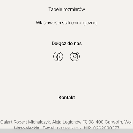
Tabele rozmiarów
Właściwości stali chirurgicznej
Dołącz do nas
Kontakt
Galart
Robert Michalczyk
,
Aleja Legionów 17
,
08-400
Garwolin
, Woj.
Mazowieckie
,
, E-mail:
, NIP: 8262030377
bok@gal-art.pl