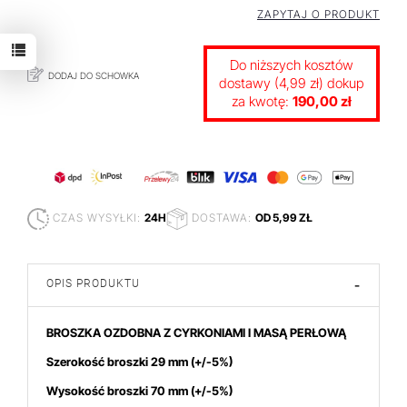
ZAPYTAJ O PRODUKT
Do niższych kosztów
DODAJ DO SCHOWKA
dostawy (4,99 zł) dokup
za kwotę:
190,00 zł
CZAS WYSYŁKI:
24H
DOSTAWA:
OD 5,99 ZŁ
OPIS PRODUKTU
-
BROSZKA OZDOBNA Z CYRKONIAMI I MASĄ PERŁOWĄ
Szerokość broszki 29 mm
(+/-5%)
Wysokość broszki 70
mm (+/-5%)