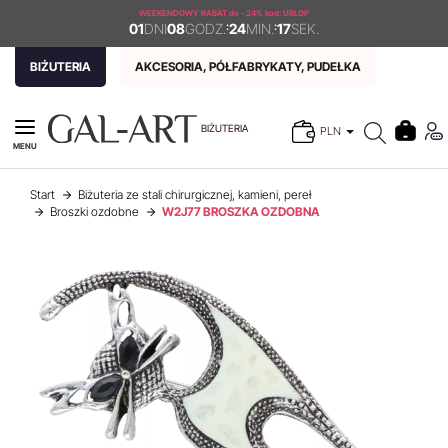
WEEKENDOWY RABAT
do - 24% kod: URLOP
01
DNI
08
GODZ.
:
24
MIN.
:
17
SEK.
BIŻUTERIA
AKCESORIA, PÓŁFABRYKATY, PUDEŁKA
BIŻUTERIA
PLN
MENU
Start
Biżuteria ze stali chirurgicznej, kamieni, pereł
Broszki ozdobne
W2J77 BROSZKA OZDOBNA