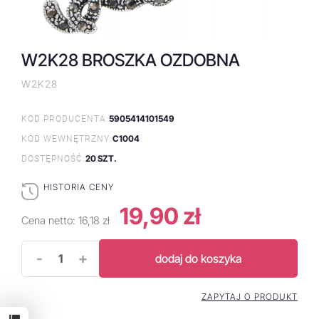
W2K28 BROSZKA OZDOBNA
W2K28
5905414101549
KOD PRODUCENTA:
C1004
KOD WEWNĘTRZNY:
20 SZT.
DOSTĘPNOŚĆ:
HISTORIA CENY
19,90 zł
Cena netto:
16,18 zł
-
+
dodaj do koszyka
ZAPYTAJ O PRODUKT