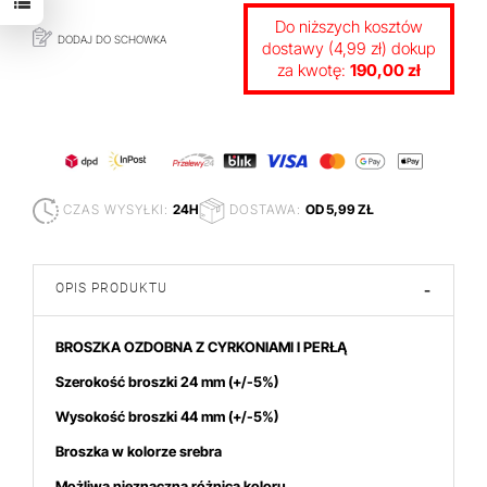
Do niższych kosztów
DODAJ DO SCHOWKA
dostawy (4,99 zł) dokup
za kwotę:
190,00 zł
CZAS WYSYŁKI:
24H
DOSTAWA:
OD 5,99 ZŁ
OPIS PRODUKTU
-
BROSZKA OZDOBNA Z CYRKONIAMI I PERŁĄ
Szerokość broszki 24 mm
(+/-5%)
Wysokość broszki 44
mm (+/-5%)
Broszka w kolorze srebra
Możliwa nieznaczna różnica koloru