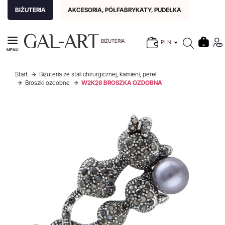
BIŻUTERIA
AKCESORIA, PÓŁFABRYKATY, PUDEŁKA
BIŻUTERIA
PLN
MENU
Start
Biżuteria ze stali chirurgicznej, kamieni, pereł
Broszki ozdobne
W2K28 BROSZKA OZDOBNA