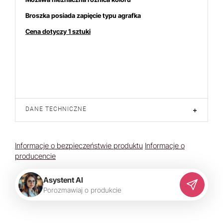
Broszka posiada zapięcie typu agrafka
Cena dotyczy 1 sztuki
DANE TECHNICZNE
+
Informacje o bezpieczeństwie produktu
Informacje o
producencie
Asystent AI
P
o
r
o
z
m
a
w
i
a
j
o
p
r
o
d
u
k
c
i
e