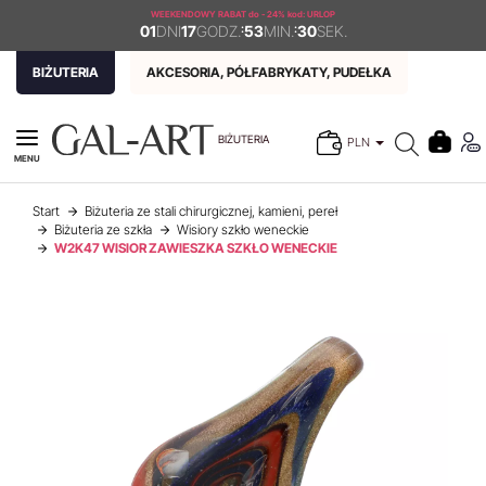
WEEKENDOWY RABAT
do - 24% kod: URLOP
01
DNI
17
GODZ.
:
53
MIN.
:
30
SEK.
BIŻUTERIA
AKCESORIA, PÓŁFABRYKATY, PUDEŁKA
BIŻUTERIA
PLN
MENU
Start
Biżuteria ze stali chirurgicznej, kamieni, pereł
Biżuteria ze szkła
Wisiory szkło weneckie
W2K47 WISIOR ZAWIESZKA SZKŁO WENECKIE