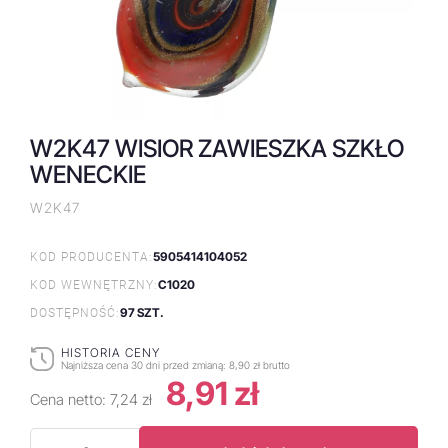
W2K47 WISIOR ZAWIESZKA SZKŁO
WENECKIE
W2K47
5905414104052
KOD PRODUCENTA:
C1020
KOD WEWNĘTRZNY:
97 SZT.
DOSTĘPNOŚĆ:
HISTORIA CENY
Najniższa cena 30 dni przed zmianą:
8,90 zł brutto
8,91 zł
Cena netto:
7,24 zł