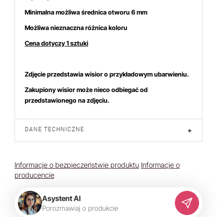
Minimalna możliwa średnica otworu 6 mm
Możliwa nieznaczna różnica koloru
Cena dotyczy 1 sztuki
Zdjęcie przedstawia wisior o przykładowym ubarwieniu.
Zakupiony wisior może nieco odbiegać od
przedstawionego na zdjęciu.
DANE TECHNICZNE
+
Informacje o bezpieczeństwie produktu
Informacje o
producencie
Asystent AI
P
o
r
o
z
m
a
w
i
a
j
o
p
r
o
d
u
k
c
i
e