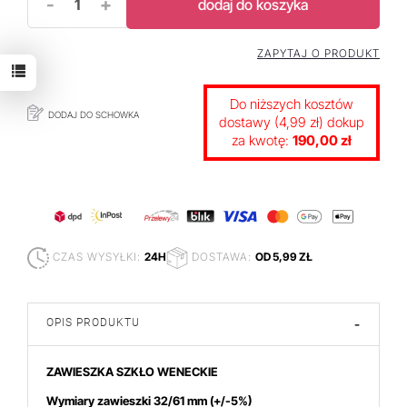
-
+
dodaj do koszyka
ZAPYTAJ O PRODUKT
Do niższych kosztów
DODAJ DO SCHOWKA
dostawy (4,99 zł) dokup
za kwotę:
190,00 zł
CZAS WYSYŁKI:
24H
DOSTAWA:
OD 5,99 ZŁ
OPIS PRODUKTU
-
ZAWIESZKA SZKŁO WENECKIE
Wymiary zawieszki 32/61 mm
(+/-5%)