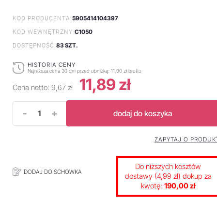
5905414104397
KOD PRODUCENTA:
C1050
KOD WEWNĘTRZNY:
83 SZT.
DOSTĘPNOŚĆ:
HISTORIA CENY
Najniższa cena 30 dni przed obniżką:
11,90 zł brutto
11,89 zł
Cena netto:
9,67 zł
-
+
dodaj do koszyka
ZAPYTAJ O PRODUK
Do niższych kosztów
DODAJ DO SCHOWKA
dostawy (4,99 zł) dokup za
kwotę:
190,00 zł