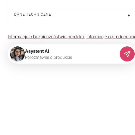
DANE TECHNICZNE
+
Informacje o bezpieczeństwie produktu
Informacje o producenci
Asystent AI
P
o
r
o
z
m
a
w
i
a
j
o
p
r
o
d
u
k
c
i
e