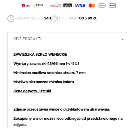
CZAS WYSYŁKI:
24H
DOSTAWA:
OD 5,99 ZŁ
OPIS PRODUKTU
-
ZAWIESZKA SZKŁO WENECKIE
Wymiary zawieszki 43/66 mm
(+/-5%)
Minimalna możliwa średnica otworu 7 mm
Możliwa nieznaczna różnica koloru
Cena dotyczy 1 sztuki
Zdjęcie przedstawia wisior o przykładowym ubarwieniu.
Zakupiony wisior może nieco odbiegać od przedstawionego na
zdjęciu.