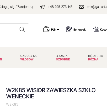
aloguj się / Zarejestruj
+48 795 273 145
bok@gal-art.p
Wyszukaj
PLN
Schowek
Kosz
OZDOBY DO
BROSZKI
BIŻUTERIA
MI
WŁOSÓW
OZDOBNE
RÓŻNA
W2K85 WISIOR ZAWIESZKA SZKŁO
WENECKIE
W2K85