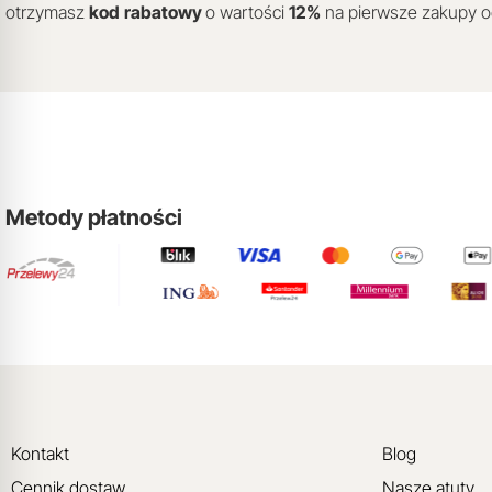
otrzymasz
kod
rabatowy
o wartości
12
%
na pierwsze zakupy 
Metody płatności
Kontakt
Blog
Cennik dostaw
Nasze atuty