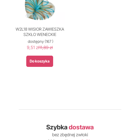
W2L18 WISIOR ZAWIESZKA
SZKŁO WENECKIE
dostępny
(167 )
9,51 zł
11,89 zł
Do koszyka
Szybka
dostawa
bez zbędnej zwłoki