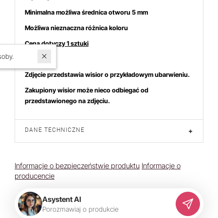
Minimalna możliwa średnica otworu 5 mm
Możliwa nieznaczna różnica koloru
Cena dotyczy 1 sztuki
W ostatnich 7 dniach produktem interesują się
3
osoby.
Zdjęcie przedstawia wisior o przykładowym ubarwieniu.
Zakupiony wisior może nieco odbiegać od
przedstawionego na zdjęciu.
DANE TECHNICZNE
+
Informacje o bezpieczeństwie produktu
Informacje o
producencie
Asystent AI
P
o
r
o
z
m
a
w
i
a
j
o
p
r
o
d
u
k
c
i
e