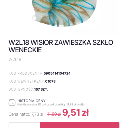
W2L18 WISIOR ZAWIESZKA SZKŁO
WENECKIE
W2L18
5905414104724
KOD PRODUCENTA:
C1078
KOD WEWNĘTRZNY:
167 SZT.
DOSTĘPNOŚĆ:
HISTORIA CENY
Najniższa cena 30 dni przed obniżką:
11,89 zł brutto
9,51 zł
11,89 zł
Cena netto:
7,73 zł