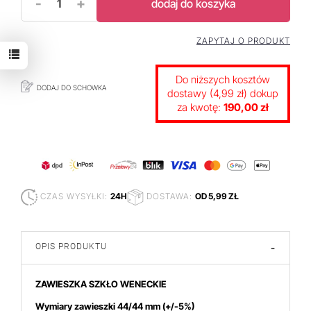
-
+
dodaj do koszyka
ZAPYTAJ O PRODUKT
Do niższych kosztów
DODAJ DO SCHOWKA
dostawy (4,99 zł) dokup
za kwotę:
190,00 zł
CZAS WYSYŁKI:
24H
DOSTAWA:
OD 5,99 ZŁ
OPIS PRODUKTU
-
ZAWIESZKA SZKŁO WENECKIE
Wymiary zawieszki 44/44 mm
(+/-5%)