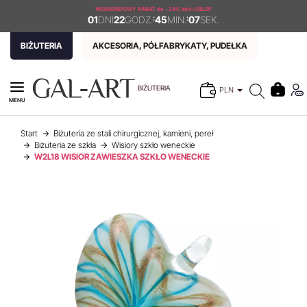
WEEKENDOWY RABAT
do - 24% kod: URLOP
01
DNI
22
GODZ.
:
45
MIN.
:
06
SEK.
BIŻUTERIA
AKCESORIA, PÓŁFABRYKATY, PUDEŁKA
BIŻUTERIA
PLN
MENU
Start
Biżuteria ze stali chirurgicznej, kamieni, pereł
Biżuteria ze szkła
Wisiory szkło weneckie
W2L18 WISIOR ZAWIESZKA SZKŁO WENECKIE