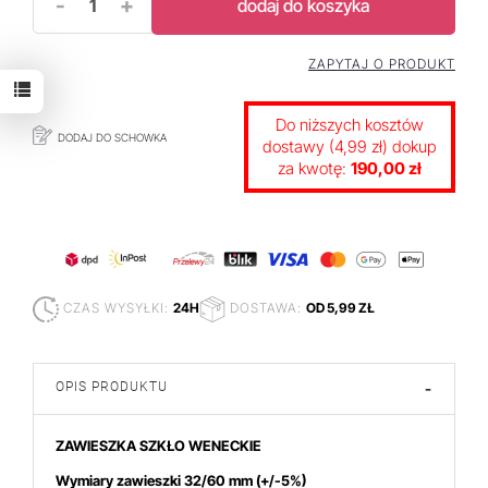
-
+
dodaj do koszyka
ZAPYTAJ O PRODUKT
Do niższych kosztów
DODAJ DO SCHOWKA
dostawy (4,99 zł) dokup
za kwotę:
190,00 zł
CZAS WYSYŁKI:
24H
DOSTAWA:
OD 5,99 ZŁ
OPIS PRODUKTU
-
ZAWIESZKA SZKŁO WENECKIE
Wymiary zawieszki 32/60 mm
(+/-5%)