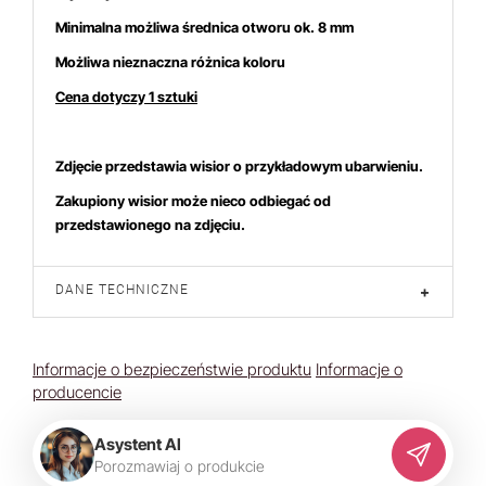
Minimalna możliwa średnica otworu ok. 8 mm
Możliwa nieznaczna różnica koloru
Cena dotyczy 1 sztuki
duktem interesują się
4
osoby.
Zdjęcie przedstawia wisior o przykładowym ubarwieniu.
Zakupiony wisior może nieco odbiegać od
przedstawionego na zdjęciu.
DANE TECHNICZNE
+
Informacje o bezpieczeństwie produktu
Informacje o
producencie
Asystent AI
P
o
r
o
z
m
a
w
i
a
j
o
p
r
o
d
u
k
c
i
e