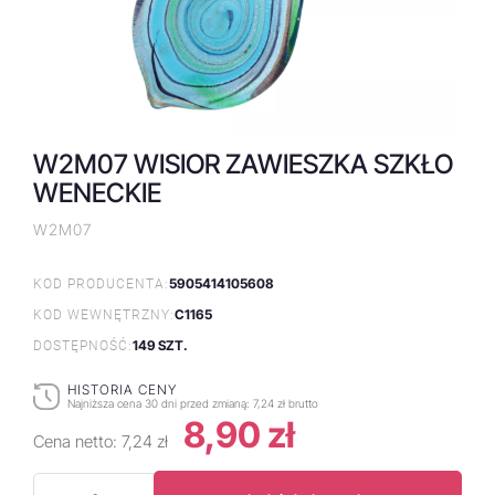
W2M07 WISIOR ZAWIESZKA SZKŁO
WENECKIE
W2M07
5905414105608
KOD PRODUCENTA:
C1165
KOD WEWNĘTRZNY:
149 SZT.
DOSTĘPNOŚĆ:
HISTORIA CENY
Najniższa cena 30 dni przed zmianą:
7,24 zł brutto
8,90 zł
Cena netto:
7,24 zł