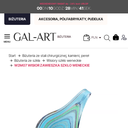
WEEKENDOWY RABAT
do - 24% kod: URLOP
00
DNI
10
GODZ.
:
28
MIN.
:
41
SEK.
BIŻUTERIA
AKCESORIA, PÓŁFABRYKATY, PUDEŁKA
BIŻUTERIA
PLN
MENU
Start
Biżuteria ze stali chirurgicznej, kamieni, pereł
Biżuteria ze szkła
Wisiory szkło weneckie
W2M07 WISIOR ZAWIESZKA SZKŁO WENECKIE