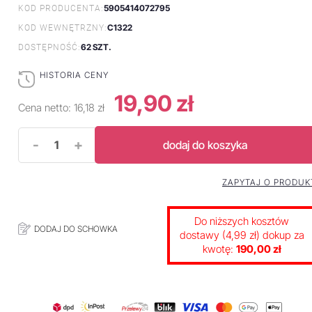
5905414072795
KOD PRODUCENTA:
C1322
KOD WEWNĘTRZNY:
62 SZT.
DOSTĘPNOŚĆ:
HISTORIA CENY
19,90 zł
Cena netto:
16,18 zł
-
+
dodaj do koszyka
ZAPYTAJ O PRODUK
Do niższych kosztów
DODAJ DO SCHOWKA
dostawy (4,99 zł) dokup za
kwotę:
190,00 zł