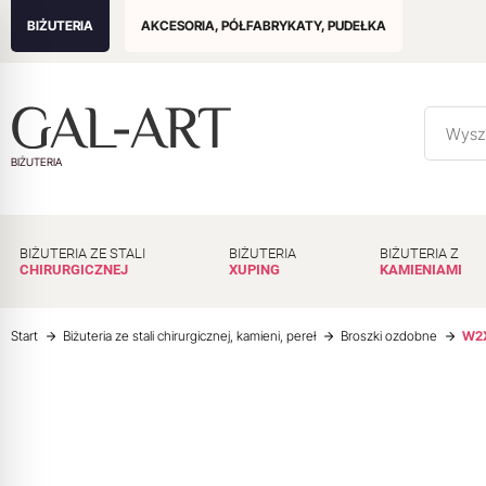
BIŻUTERIA
AKCESORIA, PÓŁFABRYKATY, PUDEŁKA
BIŻUTERIA
BIŻUTERIA ZE STALI
BIŻUTERIA
BIŻUTERIA Z
CHIRURGICZNEJ
XUPING
KAMIENIAMI
Start
Biżuteria ze stali chirurgicznej, kamieni, pereł
Broszki ozdobne
W2