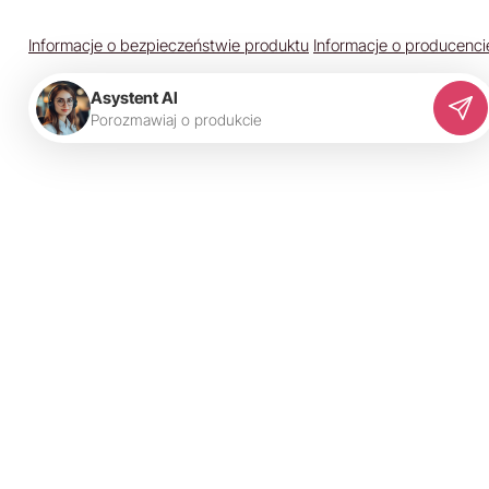
Informacje o bezpieczeństwie produktu
Informacje o producenci
Asystent AI
P
o
r
o
z
m
a
w
i
a
j
o
p
r
o
d
u
k
c
i
e