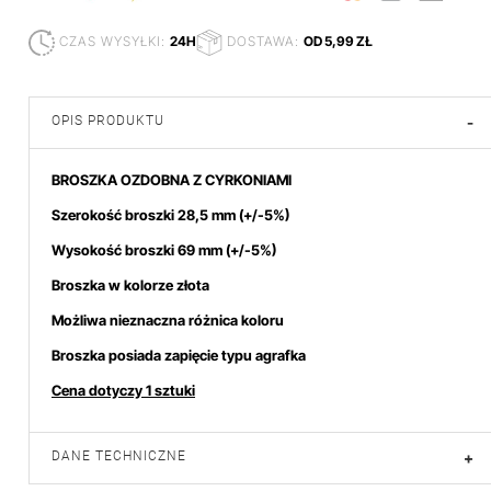
CZAS WYSYŁKI:
24H
DOSTAWA:
OD 5,99 ZŁ
OPIS PRODUKTU
-
BROSZKA OZDOBNA Z CYRKONIAMI
Szerokość broszki 28,5 mm
(+/-5%)
Wysokość broszki 69
mm (+/-5%)
Broszka w kolorze złota
Możliwa nieznaczna różnica koloru
Broszka posiada zapięcie typu agrafka
Cena dotyczy 1 sztuki
DANE TECHNICZNE
+