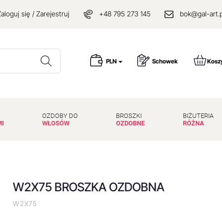
aloguj się / Zarejestruj
+48 795 273 145
bok@gal-art.p
Wyszukaj
PLN
Schowek
Kosz
OZDOBY DO
BROSZKI
BIŻUTERIA
MI
WŁOSÓW
OZDOBNE
RÓŻNA
W2X75 BROSZKA OZDOBNA
W2X75