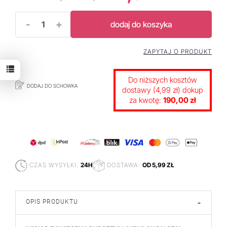
-
+
dodaj do koszyka
ZAPYTAJ O PRODUKT
Do niższych kosztów
DODAJ DO SCHOWKA
dostawy (4,99 zł) dokup
za kwotę:
190,00 zł
CZAS WYSYŁKI:
24H
DOSTAWA:
OD 5,99 ZŁ
OPIS PRODUKTU
-