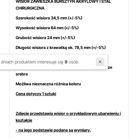
WISIOR ZAWIESZKA BURSZTYN AKRYLOWY I STAL
CHIRURGICZNA
Szerokość wisiora 34,5 mm
(+/-5%)
Wysokość wisiora 64 mm (+/-5%)
Grubość wisiora 24 mm (+/-5%)
Długość wisiora z krawatką ok. 78,5 mm (+/-5%)
Szerokość otworu krawatki ok. 3,5 mm (+/-10%)
W ostatnich 7 dniach produktem interesuje się
9
osób.
Krawatka wykonana ze stali chirurgicznej w kolorze
srebra
Możliwa nieznaczna różnica koloru
Cena dotyczy 1 sztuki
Zdjęcie przedstawia wisior o przykładowym ubarwieniu i
kształcie
- na jego podstawie podane są wymiary.