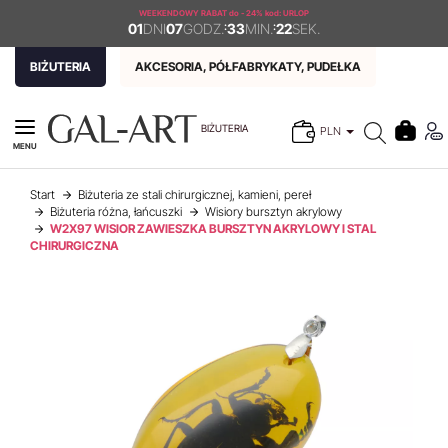
WEEKENDOWY RABAT
do - 24% kod: URLOP
01
DNI
07
GODZ.
:
33
MIN.
:
21
SEK.
BIŻUTERIA
AKCESORIA, PÓŁFABRYKATY, PUDEŁKA
BIŻUTERIA
PLN
MENU
Start
Biżuteria ze stali chirurgicznej, kamieni, pereł
Biżuteria różna, łańcuszki
Wisiory bursztyn akrylowy
W2X97 WISIOR ZAWIESZKA BURSZTYN AKRYLOWY I STAL
CHIRURGICZNA