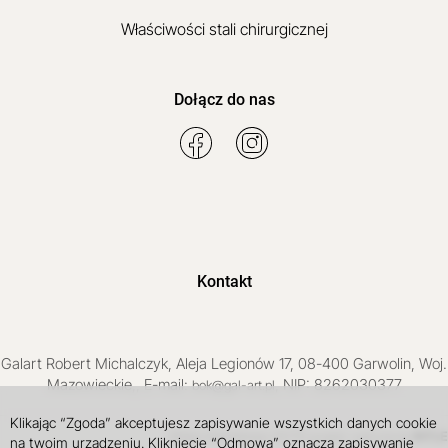
Właściwości stali chirurgicznej
Dołącz do nas
Kontakt
Galart
Robert Michalczyk
,
Aleja Legionów 17
,
08-400
Garwolin
, Woj.
Mazowieckie
,
, E-mail:
, NIP: 8262030377
bok@gal-art.pl
Klikając “Zgoda” akceptujesz zapisywanie wszystkich danych cookie
Sklep internetowy SOTE
INTLE
projekt i wdrożenie
na twoim urządzeniu. Kliknięcie “Odmowa” oznacza zapisywanie