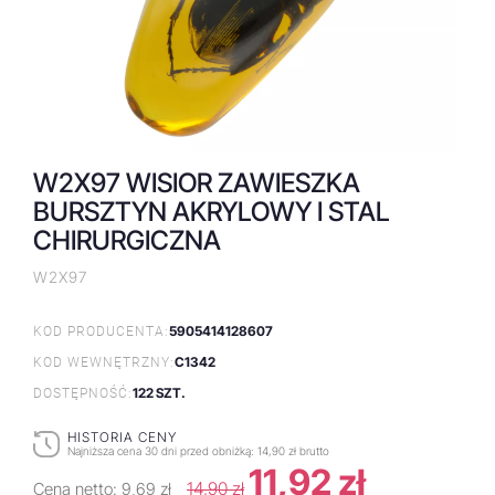
W2X97 WISIOR ZAWIESZKA
BURSZTYN AKRYLOWY I STAL
CHIRURGICZNA
W2X97
5905414128607
KOD PRODUCENTA:
C1342
KOD WEWNĘTRZNY:
122 SZT.
DOSTĘPNOŚĆ:
HISTORIA CENY
Najniższa cena 30 dni przed obniżką:
14,90 zł brutto
11,92 zł
14,90 zł
Cena netto:
9,69 zł