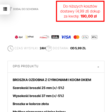
Do niższych kosztów
DODAJ DO SCHOWKA
dostawy (4,99 zł) dokup
za kwotę:
190,00 zł
CZAS WYSYŁKI:
24H
DOSTAWA:
OD 5,99 ZŁ
OPIS PRODUKTU
-
BROSZKA OZDOBNA Z CYRKONIAMI I KOCIM OKIEM
Szerokość broszki 25 mm
(+/-5%)
Wysokość broszki 37
mm (+/-5%)
Broszka w kolorze złota
Możliwa nieznaczna różnica koloru