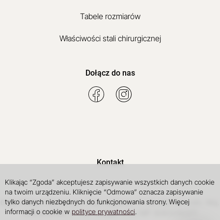
Tabele rozmiarów
Właściwości stali chirurgicznej
Dołącz do nas
Kontakt
Klikając “Zgoda” akceptujesz zapisywanie wszystkich danych cookie
na twoim urządzeniu. Kliknięcie “Odmowa” oznacza zapisywanie
tylko danych niezbędnych do funkcjonowania strony. Więcej
Galart
Robert Michalczyk
,
Aleja Legionów 17
,
08-400
Garwolin
, Woj.
informacji o cookie w
polityce prywatności
.
Mazowieckie
,
, E-mail:
, NIP: 8262030377
bok@gal-art.pl