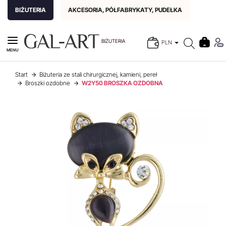
BIŻUTERIA
AKCESORIA, PÓŁFABRYKATY, PUDEŁKA
BIŻUTERIA
PLN
MENU
Start
Biżuteria ze stali chirurgicznej, kamieni, pereł
Broszki ozdobne
W2Y50 BROSZKA OZDOBNA