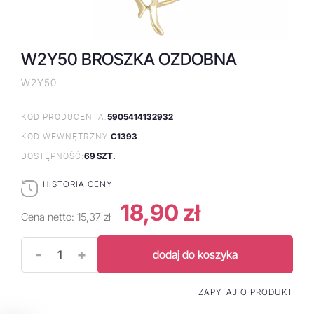
W2Y50 BROSZKA OZDOBNA
W2Y50
5905414132932
KOD PRODUCENTA:
C1393
KOD WEWNĘTRZNY:
69 SZT.
DOSTĘPNOŚĆ:
HISTORIA CENY
18,90 zł
Cena netto:
15,37 zł
-
+
dodaj do koszyka
ZAPYTAJ O PRODUKT