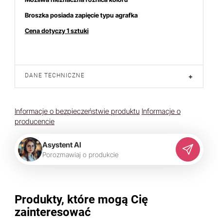
Broszka posiada zapięcie typu agrafka
Cena dotyczy 1 sztuki
DANE TECHNICZNE
+
Informacje o bezpieczeństwie produktu
Informacje o
producencie
Asystent AI
P
o
r
o
z
m
a
w
i
a
j
o
p
r
o
d
u
k
c
i
e
Produkty, które mogą Cię
zainteresować