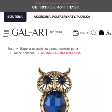
WEEKENDOWY RABAT
do - 24% kod: URLOP
01
DNI
03
GODZ.
:
46
MIN.
:
16
SEK.
BIŻUTERIA
AKCESORIA, PÓŁFABRYKATY, PUDEŁKA
BIŻUTERIA
PLN
MENU
Start
Biżuteria ze stali chirurgicznej, kamieni, pereł
Broszki ozdobne
W2Y95 BROSZKA OZDOBNA