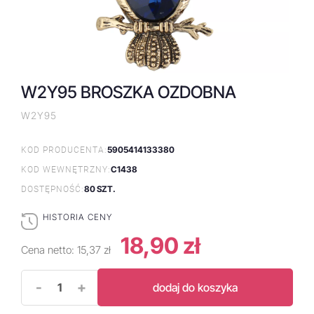
W2Y95 BROSZKA OZDOBNA
W2Y95
5905414133380
KOD PRODUCENTA:
C1438
KOD WEWNĘTRZNY:
80 SZT.
DOSTĘPNOŚĆ:
HISTORIA CENY
18,90 zł
Cena netto:
15,37 zł
-
+
dodaj do koszyka