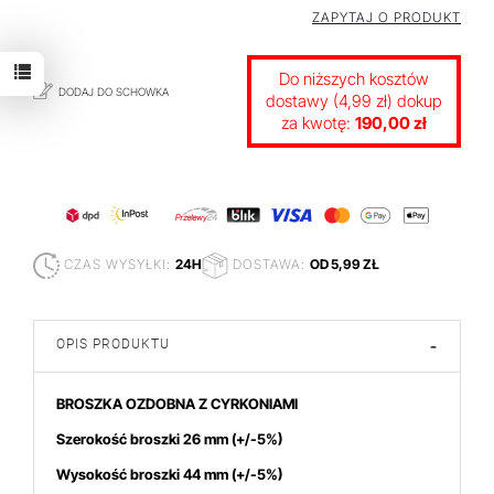
ZAPYTAJ O PRODUKT
Do niższych kosztów
DODAJ DO SCHOWKA
dostawy (4,99 zł) dokup
za kwotę:
190,00 zł
CZAS WYSYŁKI:
24H
DOSTAWA:
OD 5,99 ZŁ
OPIS PRODUKTU
-
BROSZKA OZDOBNA Z CYRKONIAMI
Szerokość broszki 26 mm
(+/-5%)
Wysokość broszki 44
mm (+/-5%)