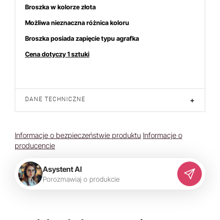
Broszka w kolorze złota
Możliwa nieznaczna różnica koloru
Broszka posiada zapięcie typu agrafka
Cena dotyczy 1 sztuki
DANE TECHNICZNE
+
Informacje o bezpieczeństwie produktu
Informacje o
producencie
Asystent AI
P
o
r
o
z
m
a
w
i
a
j
o
p
r
o
d
u
k
c
i
e