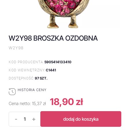
W2Y98 BROSZKA OZDOBNA
W2Y98
5905414133410
KOD PRODUCENTA:
C1441
KOD WEWNĘTRZNY:
97 SZT.
DOSTĘPNOŚĆ:
HISTORIA CENY
18,90 zł
Cena netto:
15,37 zł
-
+
dodaj do koszyka