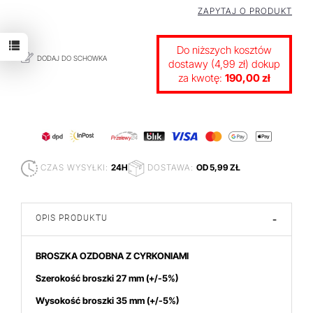
ZAPYTAJ O PRODUKT
Do niższych kosztów
DODAJ DO SCHOWKA
dostawy (4,99 zł) dokup
za kwotę:
190,00 zł
CZAS WYSYŁKI:
24H
DOSTAWA:
OD 5,99 ZŁ
OPIS PRODUKTU
-
BROSZKA OZDOBNA Z CYRKONIAMI
Szerokość broszki 27 mm
(+/-5%)
Wysokość broszki 35
mm (+/-5%)