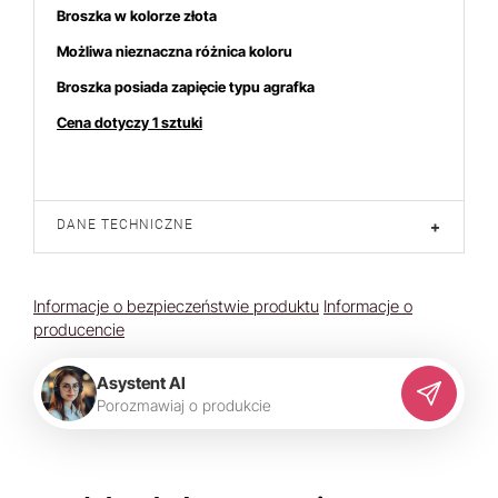
Broszka w kolorze złota
Możliwa nieznaczna różnica koloru
Broszka posiada zapięcie typu agrafka
Cena dotyczy 1 sztuki
DANE TECHNICZNE
+
Informacje o bezpieczeństwie produktu
Informacje o
producencie
Asystent AI
P
o
r
o
z
m
a
w
i
a
j
o
p
r
o
d
u
k
c
i
e