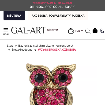
WEEKENDOWY RABAT
do - 24% kod: URLOP
01
DNI
06
GODZ.
:
00
MIN.
:
50
SEK.
BIŻUTERIA
AKCESORIA, PÓŁFABRYKATY, PUDEŁKA
BIŻUTERIA
PLN
MENU
Start
Biżuteria ze stali chirurgicznej, kamieni, pereł
Broszki ozdobne
W2Y98 BROSZKA OZDOBNA