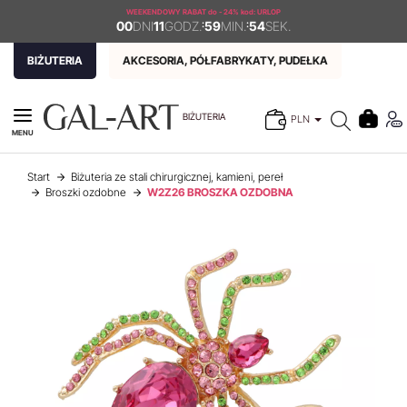
WEEKENDOWY RABAT
do - 24% kod: URLOP
00
DNI
11
GODZ.
:
59
MIN.
:
54
SEK.
BIŻUTERIA
AKCESORIA, PÓŁFABRYKATY, PUDEŁKA
BIŻUTERIA
PLN
MENU
Start
Biżuteria ze stali chirurgicznej, kamieni, pereł
Broszki ozdobne
W2Z26 BROSZKA OZDOBNA