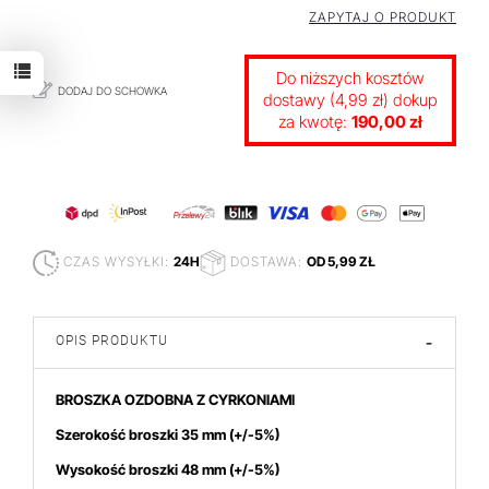
ZAPYTAJ O PRODUKT
Do niższych kosztów
DODAJ DO SCHOWKA
dostawy (4,99 zł) dokup
za kwotę:
190,00 zł
CZAS WYSYŁKI:
24H
DOSTAWA:
OD 5,99 ZŁ
OPIS PRODUKTU
-
BROSZKA OZDOBNA Z CYRKONIAMI
Szerokość broszki 35 mm
(+/-5%)
Wysokość broszki 48
mm (+/-5%)