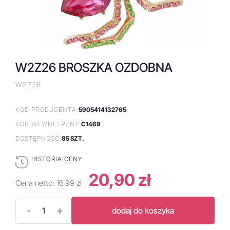
W2Z26 BROSZKA OZDOBNA
W2Z26
5905414132765
KOD PRODUCENTA:
C1469
KOD WEWNĘTRZNY:
85 SZT.
DOSTĘPNOŚĆ:
HISTORIA CENY
20,90 zł
Cena netto:
16,99 zł
-
+
dodaj do koszyka