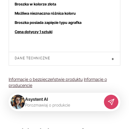
Broszka w kolorze złota
Możliwa nieznaczna różnica koloru
Broszka posiada zapięcie typu agrafka
Cena dotyczy 1 sztuki
DANE TECHNICZNE
+
Informacje o bezpieczeństwie produktu
Informacje o
producencie
Asystent AI
P
o
r
o
z
m
a
w
i
a
j
o
p
r
o
d
u
k
c
i
e