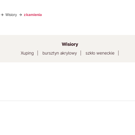
Wisiory
z kamienia
Wisiory
Xuping
bursztyn akrylowy
szkło weneckie