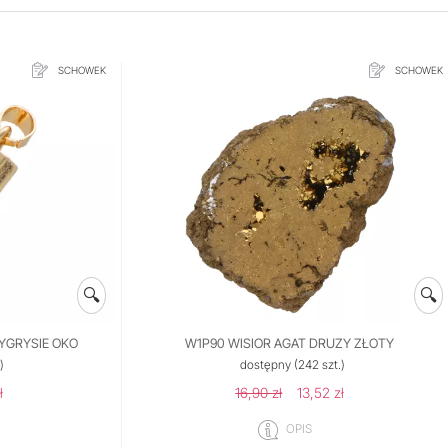
SCHOWEK
SCHOWEK
🔍
🔍
YGRYSIE OKO
W1P90 WISIOR AGAT DRUZY ZŁOTY
)
dostępny
(242 szt.)
ł
16,90 zł
13,52 zł
OPIS