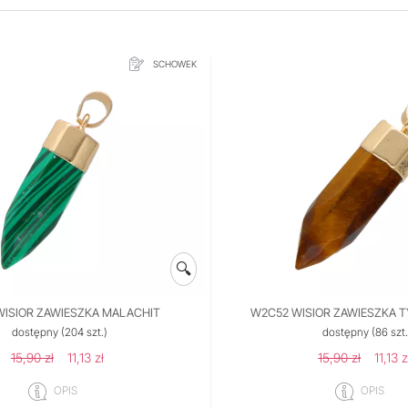
SCHOWEK
🔍
WISIOR ZAWIESZKA MALACHIT
W2C52 WISIOR ZAWIESZKA T
dostępny
(204 szt.)
dostępny
(86 szt.
15,90 zł
11,13 zł
15,90 zł
11,13 z
OPIS
OPIS