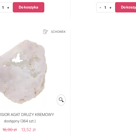
Do koszyka
Do kosz
+
-
+
SCHOWEK
🔍
ISIOR AGAT DRUZY KREMOWY
dostępny
(364 szt.)
16,90 zł
13,52 zł