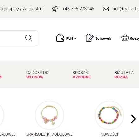
aloguj się / Zarejestruj
+48 795 273 145
bok@gal-art.p
Wyszukaj
PLN
Schowek
Kosz
OZDOBY DO
BROSZKI
BIŻUTERIA
MI
WŁOSÓW
OZDOBNE
RÓŻNA
PERŁOWEJ
BRANSOLETKI MODUŁOWE
NOWOŚCI