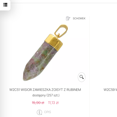
SCHOWEK
🔍
W2C51 WISIOR ZAWIESZKA ZOISYT Z RUBINEM
W2C59 
dostępny
(257 szt.)
15,90 zł
11,13 zł
OPIS