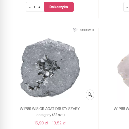
Do koszyka
-
+
-
SCHOWEK
🔍
W1P89 WISIOR AGAT DRUZY SZARY
W1P88 W
dostępny
(32 szt.)
16,90 zł
13,52 zł